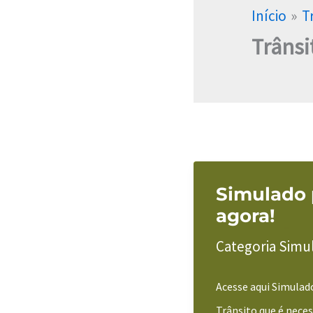
Início
T
Trânsi
Simulado p
agora!
Categoria Simu
Acesse aqui Simulado
Trânsito que é neces