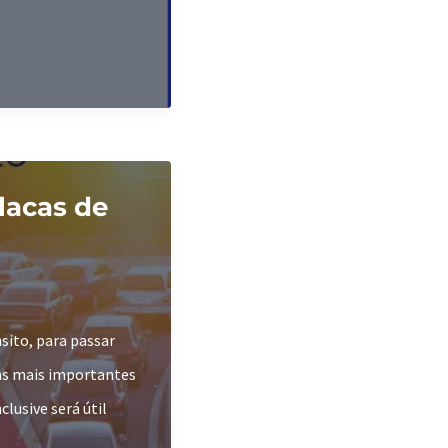
Placas de
nsito, para passar
ias mais importantes
lusive será útil