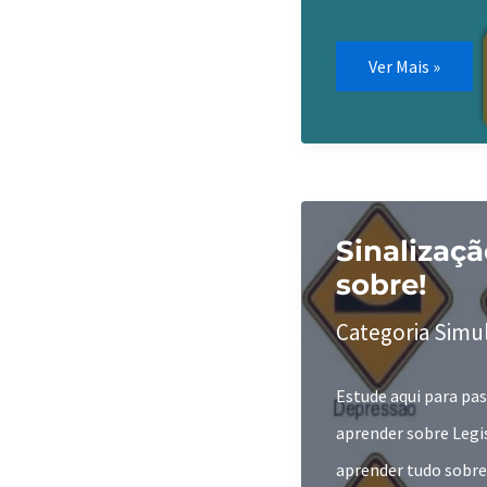
Aprenda
Ver Mais »
tudo
sobre
Placas
de
Regulamentaçã
veja
como
estudar!
Sinalizaçã
sobre!
Categoria Simu
Estude aqui para pas
aprender sobre Legis
aprender tudo sobre 