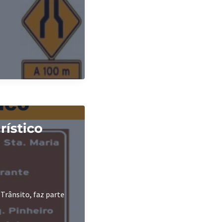
rístico
 Trânsito, faz parte