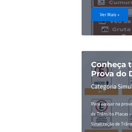
Saiba
Ver Mais »
aqui
tudo
sobre
Placas
de
Atrativo
Turístico
estude
fácil!
Conheça t
Prova do 
Categoria Simu
Para passar na prova
de Trânsito Placas –
Sinalização de Trân