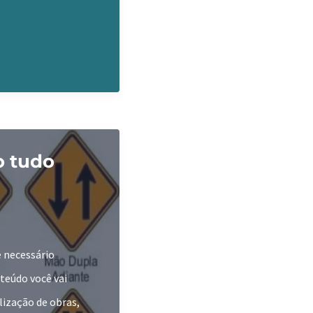
o tudo
é necessário
teúdo você vai
lização de obras,