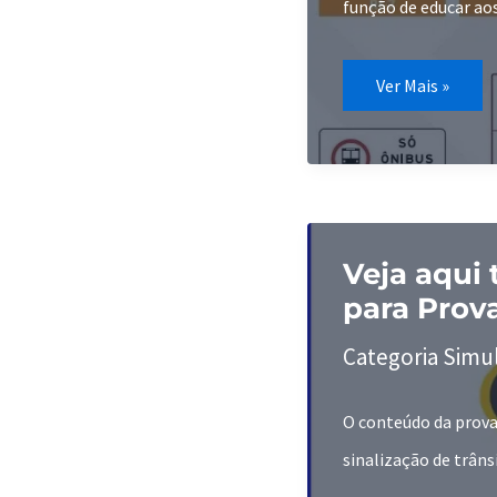
função de educar aos
Conheça
Ver Mais »
tudo
sobre
Placas
Educativas
passe
na
Prova
do
Detran!
Veja aqui
para Prov
Categoria Simu
O conteúdo da prova 
sinalização de trâns