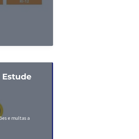
a Estude
ões e multas a