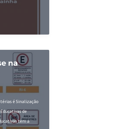
se na
térias é Sinalização
 Educativas de
ducativas tem a