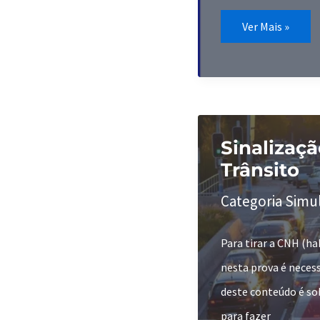
Veja
Ver Mais »
aqui
tudo
sobre
Placas
de
Advertência
Estude
para
Prova
do
Sinalizaçã
Detran!
Trânsito
Categoria Simu
Para tirar a CNH (ha
nesta prova é neces
deste conteúdo é sob
para fazer