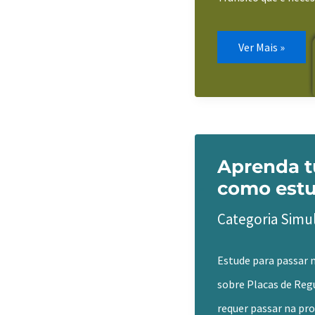
Simulado
Ver Mais »
por
Placas
estude
Sinalização
de
Trânsito
agora!
Aprenda t
como estu
Categoria Simu
Estude para passar n
sobre Placas de Reg
requer passar na pro