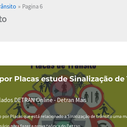
rânsito
Pagina 6
to
or Placas estude Sinalização de 
lados DETRAN Online - Detran Mais
 por Placas que está relacionado a Sinalização de trânsito uma m
sário para fazer a prova teórica do Detran.