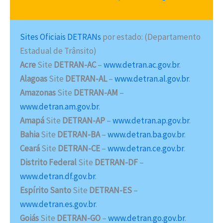
Sites Oficiais DETRANs
por estado: (Departamento
Estadual de Trânsito)
Acre
Site
DETRAN-AC
–
www.detran.ac.gov.br
.
Alagoas
Site
DETRAN-AL
–
www.detran.al.gov.br
.
Amazonas
Site
DETRAN-AM
–
www.detran.am.gov.br
.
Amapá
Site
DETRAN-AP
–
www.detran.ap.gov.br
.
Bahia
Site
DETRAN-BA
–
www.detran.ba.gov.br
.
Ceará
Site
DETRAN-CE
–
www.detran.ce.gov.br
.
Distrito Federal
Site
DETRAN-DF
–
www.detran.df.gov.br
.
Espírito Santo
Site
DETRAN-ES
–
www.detran.es.gov.br
.
Goiás
Site
DETRAN-GO
–
www.detran.go.gov.br
.