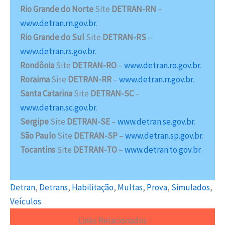
Rio Grande do Norte
Site
DETRAN-RN
–
www.detran.rn.gov.br
.
Rio Grande do Sul
Site
DETRAN-RS
–
www.detran.rs.gov.br
.
Rondônia
Site
DETRAN-RO
–
www.detran.ro.gov.br
.
Roraima
Site
DETRAN-RR
–
www.detran.rr.gov.br
.
Santa Catarina
Site
DETRAN-SC
–
www.detran.sc.gov.br
.
Sergipe
Site
DETRAN-SE
–
www.detran.se.gov.br
.
São Paulo
Site
DETRAN-SP
–
www.detran.sp.gov.br
.
Tocantins
Site
DETRAN-TO
–
www.detran.to.gov.br
.
Detran
, 
Detrans
, 
Habilitação
, 
Multas
, 
Prova
, 
Simulados
, 
Veículos
Links Relacionados