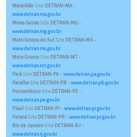
Maranhão
Site
DETRAN-MA
–
www.detran.ma.gov.br
.
Minas Gerais
Site
DETRAN-MG
–
www.detran.mg.gov.br
.
Mato Grosso do Sul
Site
DETRAN-MS
–
www.detran.ms.gov.br
.
Mato Grosso
Site
DETRAN-MT
–
www.detran.mt.gov.br
.
Pará
Site
DETRAN-PA
–
www.detran.pa.gov.br
.
Paraíba
Site
DETRAN-PB
–
www.detran.pb.gov.br
.
Pernambuco
Site
DETRAN-PE
–
www.detran.pe.gov.br
.
Piauí
Site
DETRAN-PI
–
www.detran.pi.gov.br
.
Paraná
Site
DETRAN-PR
–
www.detran.pr.gov.br
.
Rio de Janeiro
Site
DETRAN-RJ
–
www.detran.rj.gov.br
.