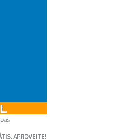
goas
TIS. APROVEITE!