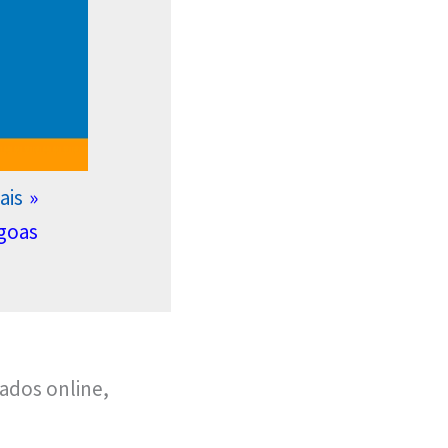
ais
agoas
ados online,