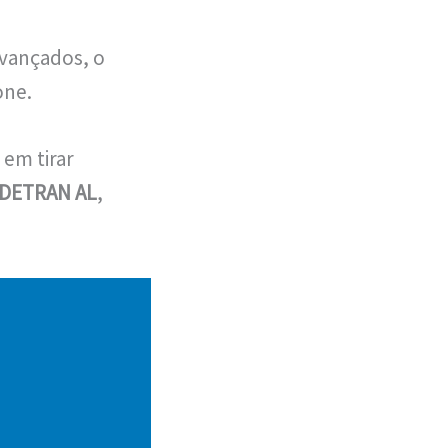
avançados, o
one.
 em tirar
DETRAN AL
,