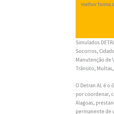
melhor forma de
Simulados DETRA
Socorros, Cidada
Manutenção de Ve
Trânsito, Multas
O Detran AL é o 
por coordenar, c
Alagoas, prestan
permanente de u