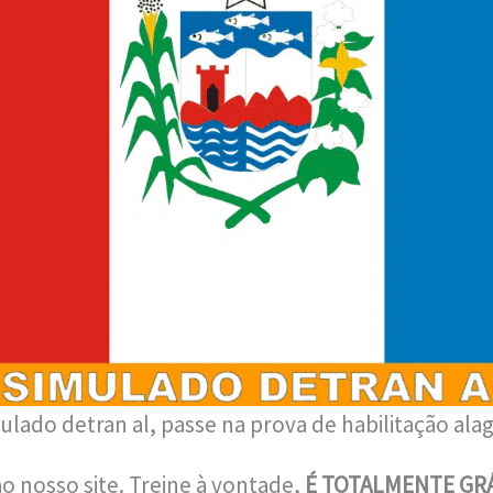
ulado detran al, passe na prova de habilitação ala
o nosso site. Treine à vontade,
É TOTALMENTE GRÁ