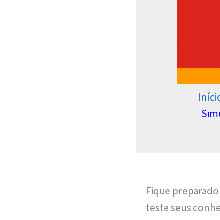
Iníci
Simu
Fique preparado 
teste seus conh