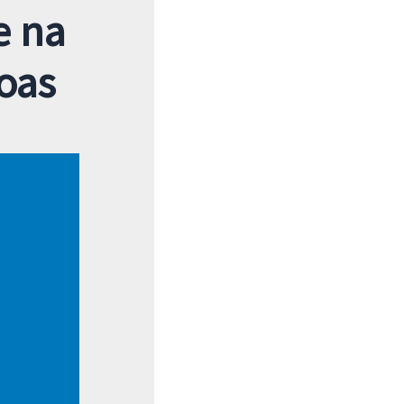
e na
goas